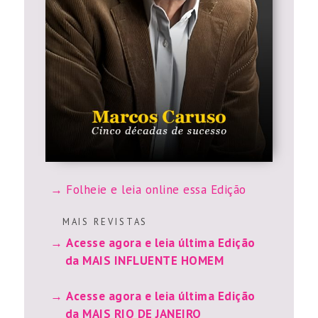
Folheie e leia online essa Edição
M A I S R E V I S T A S
Acesse agora e leia última Edição
da MAIS INFLUENTE HOMEM
Acesse agora e leia última Edição
da MAIS RIO DE JANEIRO