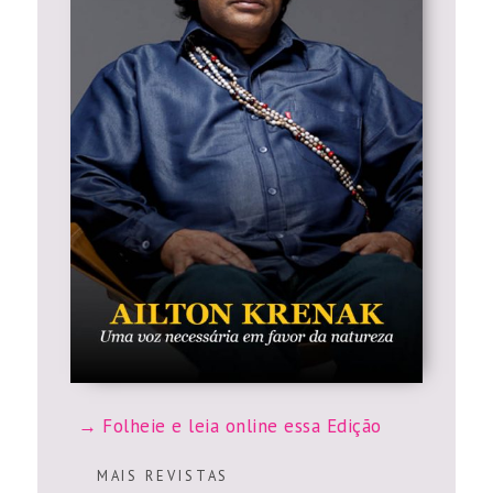
Folheie e leia online essa Edição
M A I S R E V I S T A S