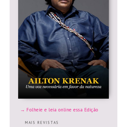
Folheie e leia online essa Edição
M A I S R E V I S T A S