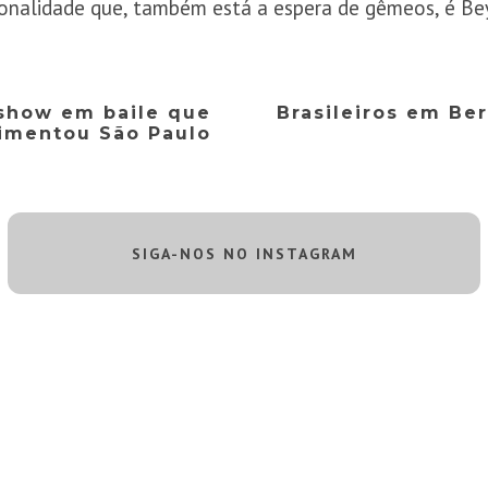
sonalidade que, também está a espera de gêmeos, é Be
 show em baile que
Brasileiros em Be
imentou São Paulo
SIGA-NOS NO INSTAGRAM