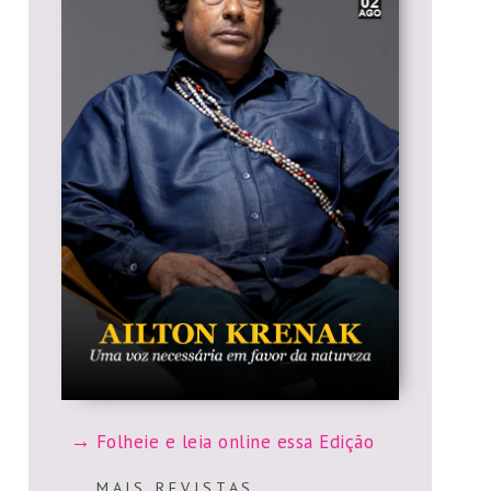
Folheie e leia online essa Edição
M A I S R E V I S T A S