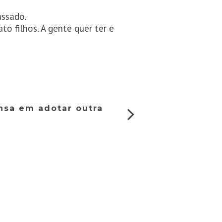
assado.
to filhos. A gente quer ter e
nsa em adotar outra