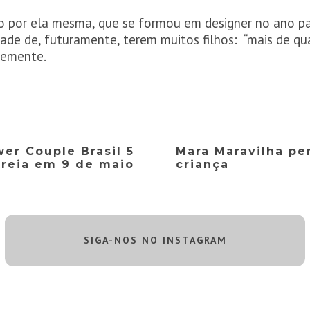
o por ela mesma, que se formou em designer no ano p
ade de, futuramente, terem muitos filhos: “mais de qua
temente.
wer Couple Brasil 5
Mara Maravilha pe
treia em 9 de maio
criança
SIGA-NOS NO INSTAGRAM