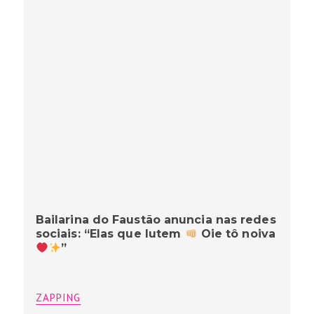
Bailarina do Faustão anuncia nas redes
sociais: “Elas que lutem
Oie tô noiva
”
ZAPPING