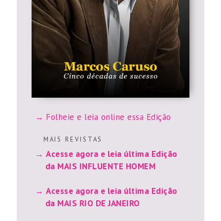
Folheie e leia online essa Edição
M A I S R E V I S T A S
Acesse agora e leia última Edição
da MAIS INFLUENTE HOMEM
Acesse agora e leia última Edição
da MAIS RIO DE JANEIRO