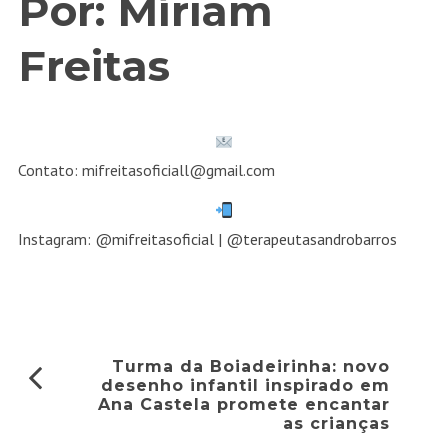
Por: Míriam
Freitas
Contato: mifreitasoficiall@gmail.com
Instagram:
@mifreitasoficial
|
@terapeutasandrobarros
Turma da Boiadeirinha: novo
desenho infantil inspirado em
Ana Castela promete encantar
as crianças