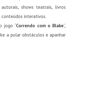
utorais, shows teatrais, livros
e conteúdos interativos.
o jogo “
Correndo com o Blake
”,
ake a pular obstáculos e apanhar