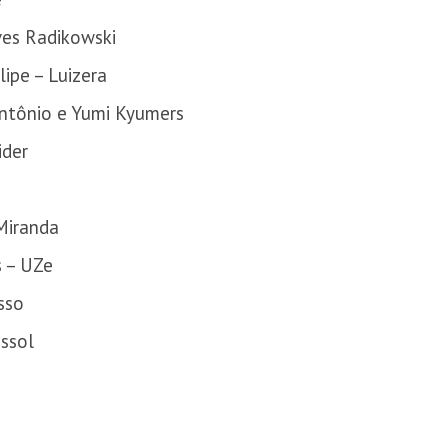
ves Radikowski
lipe – Luizera
Antônio e Yumi Kyumers
ider
 Miranda
s – UZe
sso
ussol