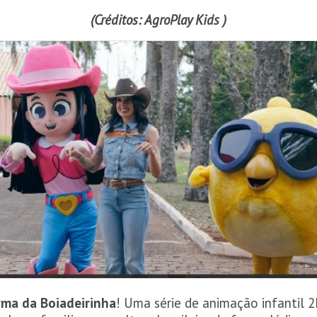
(
Créditos: AgroPlay Kids )
rma da Boiadeirinha
! Uma série de animação infantil 2