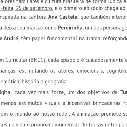
lores familiares e cultura brasileira de forma lúdica e
a-feira, 25 de setembro
, e o primeiro episódio chega ao
 inspirada na cantora
Ana Castela
, que também interpre
ra
deixa sua marca com o
Pereirinha
, um dos personag
 e André
, têm papel fundamental na trama, reforçand
 Curricular (BNCC), cada episódio é cuidadosamente e
rianças, estimulando os atores, emocionais, cognitiv
temática, história e geografia.
ital cada vez mais forte, um dos objetivos da
Tu
enos estímulos visuais e incentivar brincadeiras f
r com o mundo ao nosso redor. A animação promete 
ples da vida e promover momentos de trocas entre pais 