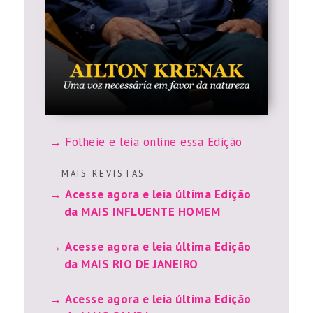
Folheie e leia online essa Edição
M A I S R E V I S T A S
Acesse agora e leia última Edição
da MAIS INFLUENTE HOMEM
Acesse agora e leia última Edição
da MAIS RIO DE JANEIRO
Acesse agora e leia última Edição