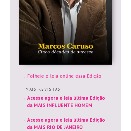
Folheie e leia online essa Edição
M A I S R E V I S T A S
Acesse agora e leia última Edição
da MAIS INFLUENTE HOMEM
Acesse agora e leia última Edição
da MAIS RIO DE JANEIRO