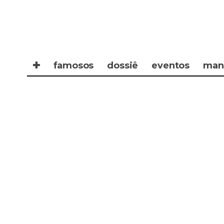
✚
famosos
dossiê
eventos
man