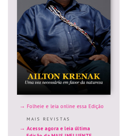
Folheie e leia online essa Edição
M A I S R E V I S T A S
Acesse agora e leia última
Edição da MAIS INFLUENTE