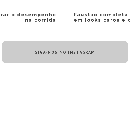
orar o desempenho
Faustão completa 
na corrida
em looks caros e 
SIGA-NOS NO INSTAGRAM