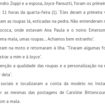
dro Zoppi e a esposa, Joyce Pansutti, foram os primei
 11 horas da quarta-feira (1). “Eles deram a primeira
ram as roupas lá, esticadas na pedra. Não entenderam 
Mococa, onde estavam Ana Paula e o noivo Emerson 
 uma mala, umas roupas… Achamos bem estranho”.
ram na moto e retornaram à ilha. “Tiraram algumas f
trar a mim e à Joyce”.
nção a qualidade das roupas e a personalização na ma
 dela”.
s sociais e localizaram a conta da modelo no Inst
er as mesmas das postagens de Caroline Bittencou
com a mala.