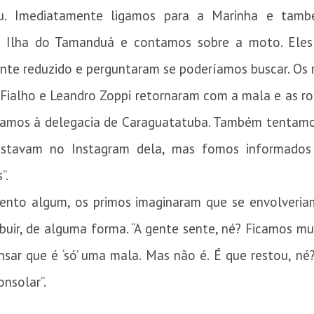
u. Imediatamente ligamos para a Marinha e tamb
Ilha do Tamanduá e contamos sobre a moto. Eles
nte reduzido e perguntaram se poderíamos buscar. Os r
 Fialho e Leandro Zoppi retornaram com a mala e as r
levamos à delegacia de Caraguatatuba. Também tentam
nstavam no Instagram dela, mas fomos informados q
”.
nto algum, os primos imaginaram que se envolveria
ibuir, de alguma forma. “A gente sente, né? Ficamos mu
ar que é ‘só’ uma mala. Mas não é. É que restou, né?
nsolar”.