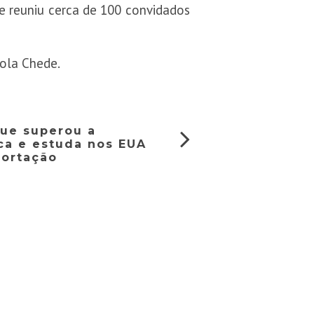
, e reuniu cerca de 100 convidados
rola Chede.
que superou a
ca e estuda nos EUA
portação