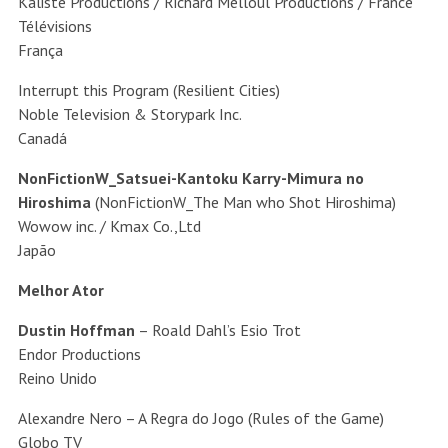
Kaliste Productions / Richard Melloul Productions / France
Télévisions
França
Interrupt this Program (Resilient Cities)
Noble Television & Storypark Inc.
Canadá
NonFictionW_Satsuei-Kantoku Karry-Mimura no
Hiroshima
(NonFictionW_The Man who Shot Hiroshima)
Wowow inc. / Kmax Co.,Ltd
Japão
Melhor Ator
Dustin Hoffman
– Roald Dahl’s Esio Trot
Endor Productions
Reino Unido
Alexandre Nero – A Regra do Jogo (Rules of the Game)
Globo TV