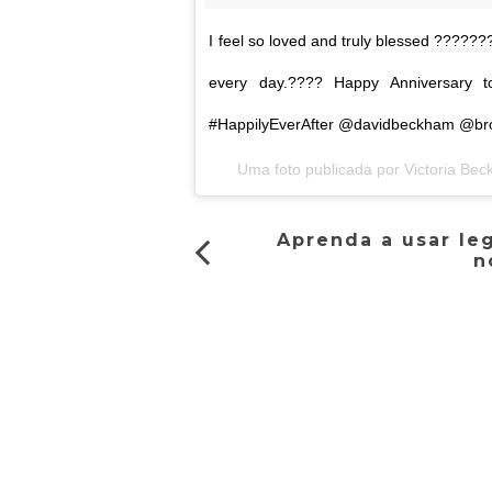
I feel so loved and truly blessed ?????
every day.???? Happy Anniversary 
#HappilyEverAfter @davidbeckham @br
Uma foto publicada por Victoria B
Aprenda a usar le
n