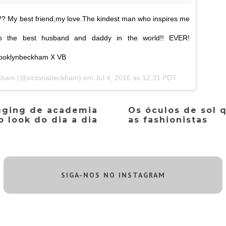
??? My best friend,my love.The kindest man who inspires me
to the best husband and daddy in the world!! EVER!
ooklynbeckham X VB
eckham (@victoriabeckham) em
Jul 4, 2016 às 12:31 PDT
gging de academia
Os óculos de sol
o look do dia a dia
as fashionistas
SIGA-NOS NO INSTAGRAM