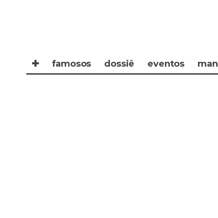
✚
famosos
dossiê
eventos
man