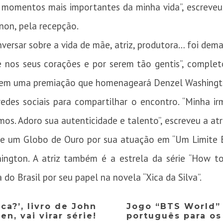
s momentos mais importantes da minha vida”, escreve
nnon, pela recepção.
ersar sobre a vida de mãe, atriz, produtora… foi demais
 nos seus corações e por serem tão gentis”, completo
il em uma premiação que homenageará Denzel Washingt
des sociais para compartilhar o encontro. “Minha irm
emos. Adoro sua autenticidade e talento”, escreveu a at
 e um Globo de Ouro por sua atuação em “Um Limite En
gton. A atriz também é a estrela da série “How to
do Brasil por seu papel na novela “Xica da Silva”.
ca?’, livro de John
Jogo “BTS World”
en, vai virar série!
português para os