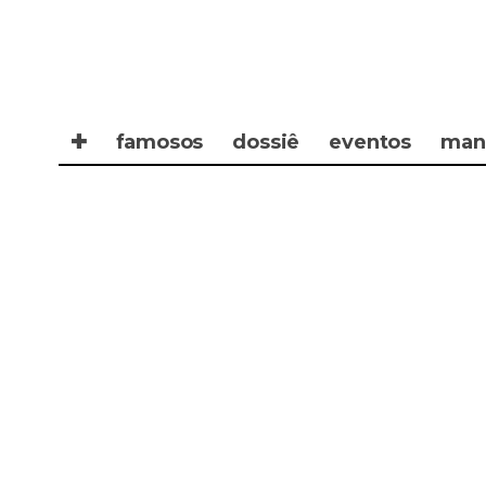
✚
famosos
dossiê
eventos
man