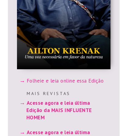
Folheie e leia online essa Edição
M A I S R E V I S T A S
Acesse agora e leia última
Edição da MAIS INFLUENTE
HOMEM
Acesse agora e leia última