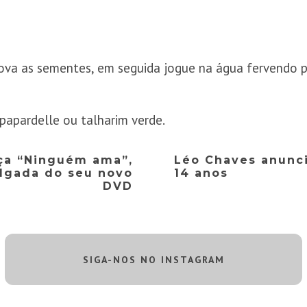
va as sementes, em seguida jogue na água fervendo p
 papardelle ou talharim verde.
nça “Ninguém ama”,
Léo Chaves anunc
ulgada do seu novo
14 anos
DVD
SIGA-NOS NO INSTAGRAM