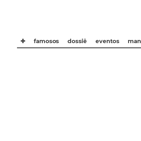
✚
famosos
dossiê
eventos
man