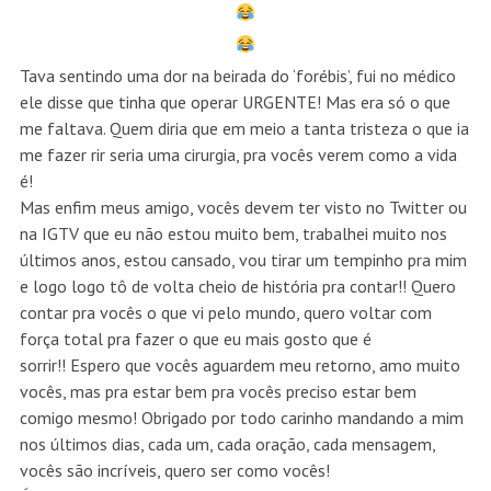
Tava sentindo uma dor na beirada do ‘forébis’, fui no médico
ele disse que tinha que operar URGENTE! Mas era só o que
me faltava. Quem diria que em meio a tanta tristeza o que ia
me fazer rir seria uma cirurgia, pra vocês verem como a vida
é!
Mas enfim meus amigo, vocês devem ter visto no Twitter ou
na IGTV que eu não estou muito bem, trabalhei muito nos
últimos anos, estou cansado, vou tirar um tempinho pra mim
e logo logo tô de volta cheio de história pra contar!! Quero
contar pra vocês o que vi pelo mundo, quero voltar com
força total pra fazer o que eu mais gosto que é
sorrir!! Espero que vocês aguardem meu retorno, amo muito
vocês, mas pra estar bem pra vocês preciso estar bem
comigo mesmo! Obrigado por todo carinho mandando a mim
nos últimos dias, cada um, cada oração, cada mensagem,
vocês são incríveis, quero ser como vocês!