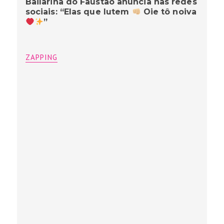
Bailarina do Faustão anuncia nas redes
sociais: “Elas que lutem
Oie tô noiva
”
ZAPPING