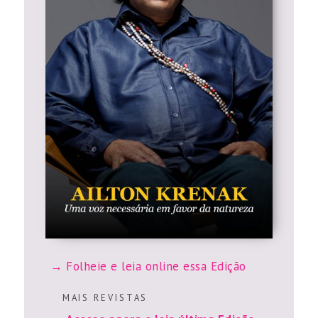
Folheie e leia online essa Edição
M A I S R E V I S T A S