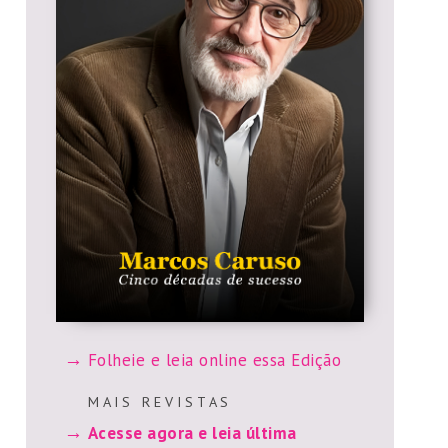
Folheie e leia online essa Edição
M A I S R E V I S T A S
Acesse agora e leia última