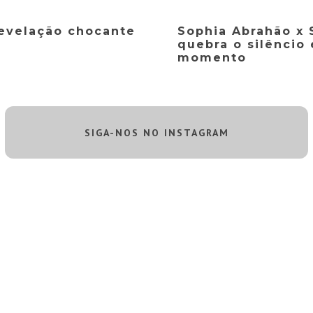
revelação chocante
Sophia Abrahão x 
quebra o silêncio 
momento
SIGA-NOS NO INSTAGRAM