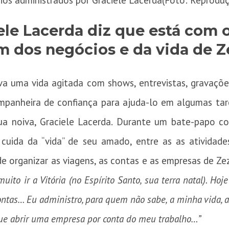
os administrados por Graciele Lacerda(Foto: Reprodu
iele Lacerda diz que está com
m dos negócios e da vida de Z
va uma vida agitada com shows, entrevistas, gravaçõe
panheira de confiança para ajuda-lo em algumas taref
ua noiva, Graciele Lacerda. Durante um bate-papo c
 cuida da “vida” de seu amado, entre as as atividade
de organizar as viagens, as contas e as empresas de Z
ito ir a Vitória (no Espírito Santo, sua terra natal). Ho
contas… Eu administro, para quem não sabe, a minha vida, 
ue abrir uma empresa por conta do meu trabalho…”