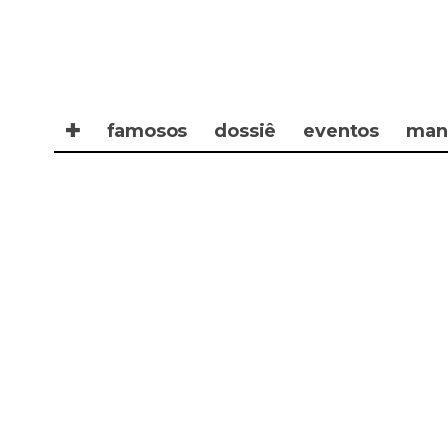
✚
famosos
dossiê
eventos
man