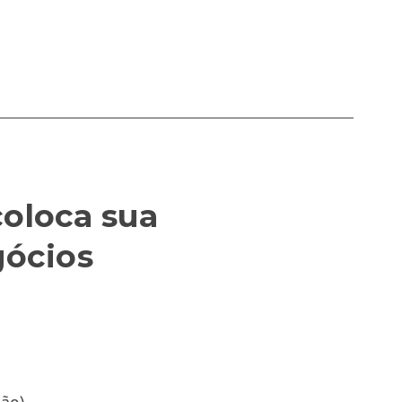
coloca sua
gócios