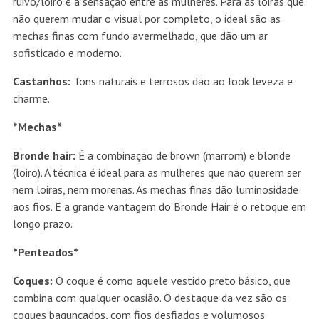
ruivo/loiro é a sensação entre as mulheres. Para as loiras que
não querem mudar o visual por completo, o ideal são as
mechas finas com fundo avermelhado, que dão um ar
sofisticado e moderno.
Castanhos:
Tons naturais e terrosos dão ao look leveza e
charme.
*Mechas*
Bronde hair:
É a combinação de brown (marrom) e blonde
(loiro). A técnica é ideal para as mulheres que não querem ser
nem loiras, nem morenas. As mechas finas dão luminosidade
aos fios. E a grande vantagem do Bronde Hair é o retoque em
longo prazo.
*Penteados*
Coques:
O coque é como aquele vestido preto básico, que
combina com qualquer ocasião. O destaque da vez são os
coques bagunçados, com fios desfiados e volumosos.