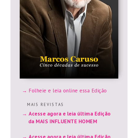
Folheie e leia online essa Edição
M A I S R E V I S T A S
Acesse agora e leia última Edição
da MAIS INFLUENTE HOMEM
Acesse agora e leia última Edição