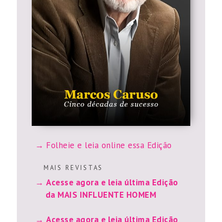
Folheie e leia online essa Edição
M A I S R E V I S T A S
Acesse agora e leia última Edição
da MAIS INFLUENTE HOMEM
Acesse agora e leia última Edição