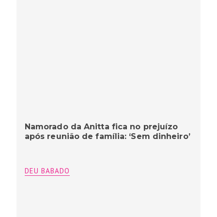
Namorado da Anitta fica no prejuízo
após reunião de família: ‘Sem dinheiro’
DEU BABADO