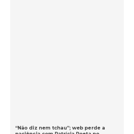
“Não diz nem tchau”; web perde a
paciência com Patrícia Poeta no