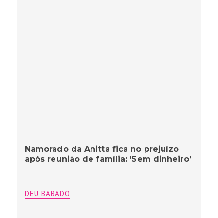
Namorado da Anitta fica no prejuízo
após reunião de família: ‘Sem dinheiro’
DEU BABADO