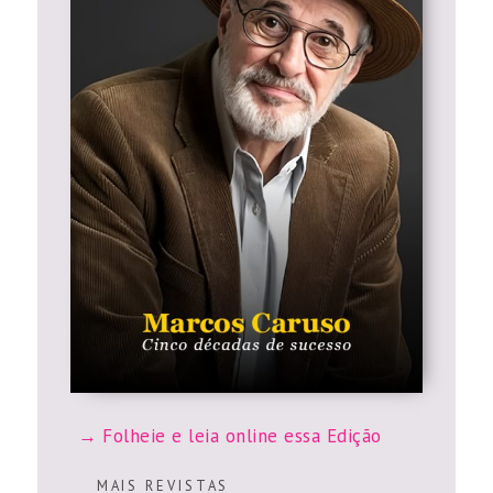
Folheie e leia online essa Edição
M A I S R E V I S T A S