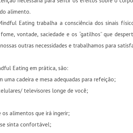
enção necessária para sentir os efeitos sobre o corpo
 do alimento.
ndful Eating trabalha a consciência dos sinais físi
e fome, vontade, saciedade e os “gatilhos” que despe
 nossas outras necessidades e trabalhamos para satisf
dful Eating em prática, são:
m uma cadeira e mesa adequadas para refeição;
celulares/ televisores longe de você;
 os alimentos que irá ingerir;
se sinta confortável;