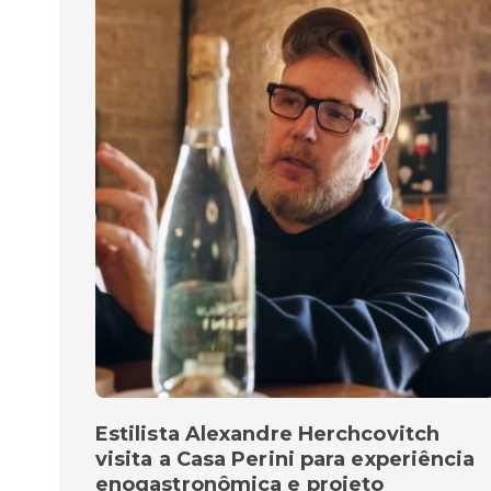
Estilista Alexandre Herchcovitch
visita a Casa Perini para experiência
enogastronômica e projeto