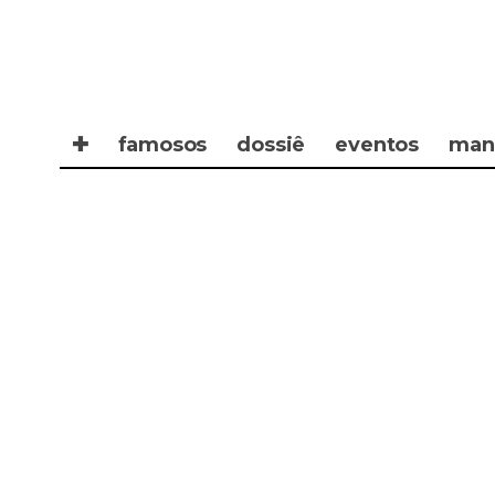
✚
famosos
dossiê
eventos
man