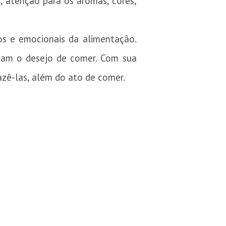
, atenção para os aromas, cores,
cos e emocionais da alimentação.
rtam o desejo de comer. Com sua
azê-las, além do ato de comer.