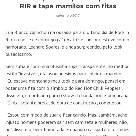
RIR e tapa mamilos com fitas
setembro 2017
Lua Blanco caprichou na ousadia para o último dia de Rock in
Rio, na noite de domingo (24). A atriz e cantora esteve com o
namorado, Leandro Soares, e ainda surpreendeu pelo look
ousadíssimo.
Sem sutiã e com uma blusinha supertransparente, no melhor
estilo “invisível”, ela usou adesivos para cobrir os mamilos.
“Eu estava montando meu look e para domingo, pensei em
botar uma fita com o símbolo do Red Hot Chilli Peppers”,
disse ela, empolgada para o show da banda norte-americana.
“É fita isolante preta, de obra de construção”, completou.
“Estou com medo de suar e ficar caindo. Mas, também, acho
injusto homens poderem sair sem camiseta e mulheres, não,
né”, disse ela, bem-humorada. E quando o assunto é o ciúmes