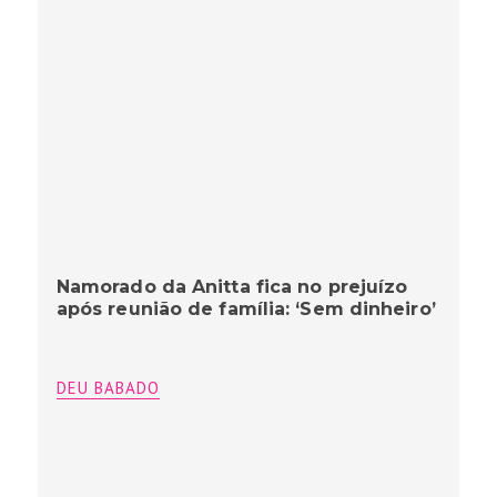
Namorado da Anitta fica no prejuízo
após reunião de família: ‘Sem dinheiro’
DEU BABADO