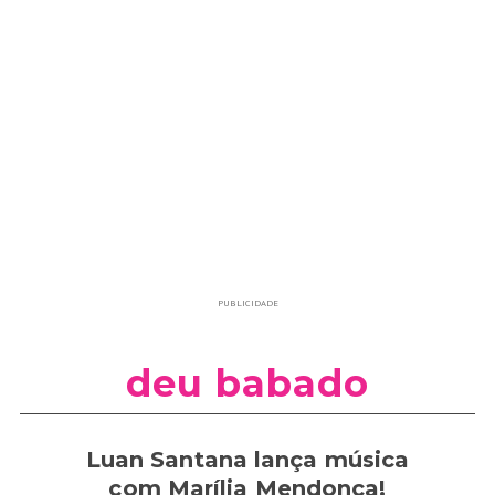
PUBLICIDADE
deu babado
Luan Santana lança música
com Marília Mendonça!