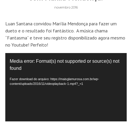
novembro 2016
Luan Santana convidou Marília Mendonça para fazer um
dueto e o resultado foi fantástico. A música chama
“Fantasma” e teve seu registro disponibilizado agora mesmo
no Youtube! Perfeito!
Tocador
Media error: Format(s) not supported or source(s) not
de
found
vídeo
Fazer download do arquivo: https://maisglamurosa.com.br/wp-
content/uploads/2016/11/videoplayback-1.mp4?_=1