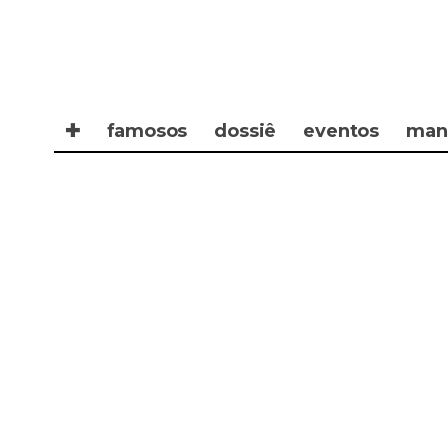
✚
famosos
dossiê
eventos
man