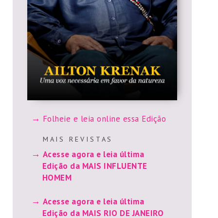
Folheie e leia online essa Edição
M A I S R E V I S T A S
Acesse agora e leia última
Edição da MAIS INFLUENTE
HOMEM
Acesse agora e leia última
Edição da MAIS RIO DE JANEIRO