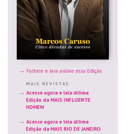
Folheie e leia online essa Edição
M A I S R E V I S T A S
Acesse agora e leia última
Edição da MAIS INFLUENTE
HOMEM
Acesse agora e leia última
Edição da MAIS RIO DE JANEIRO