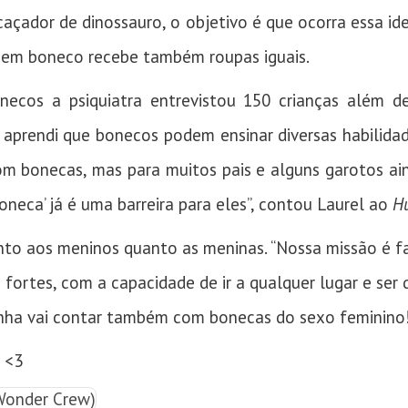
açador de dinossauro, o objetivo é que ocorra essa iden
r em boneco recebe também roupas iguais.
necos a psiquiatra entrevistou 150 crianças além de
Eu aprendi que bonecos podem ensinar diversas habilida
om bonecas, mas para muitos pais e alguns garotos a
‘boneca’ já é uma barreira para eles”, contou Laurel ao
Hu
nto aos meninos quanto as meninas. “Nossa missão é f
 fortes, com a capacidade de ir a qualquer lugar e ser 
 linha vai contar também com bonecas do sexo feminino
r <3