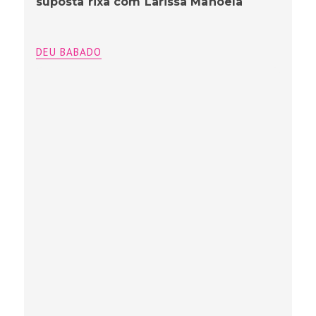
suposta rixa com Larissa Manoela
DEU BABADO