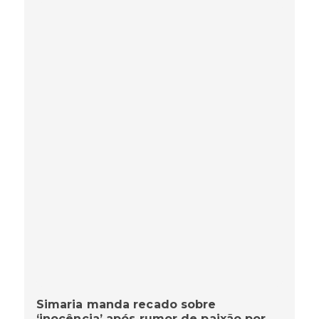
Simaria manda recado sobre
‘inocência’ após rumor de paixão por