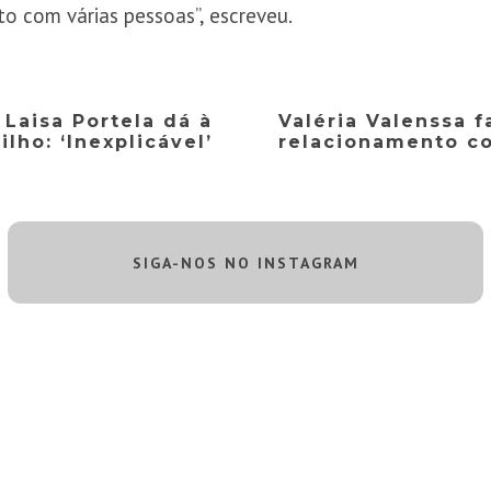
to com várias pessoas”, escreveu.
 Laisa Portela dá à
Valéria Valenssa f
ilho: ‘Inexplicável’
relacionamento c
SIGA-NOS NO INSTAGRAM