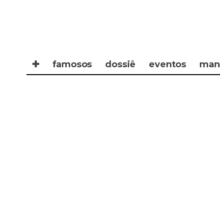
✚
famosos
dossiê
eventos
man