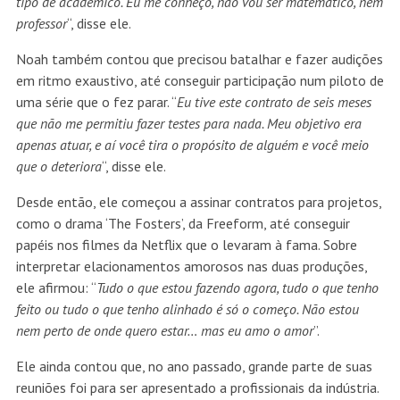
tipo de acadêmico. Eu me conheço, não vou ser matemático, nem
professor
“, disse ele.
Noah também contou que precisou batalhar e fazer audições
em ritmo exaustivo, até conseguir participação num piloto de
uma série que o fez parar. “
Eu tive este contrato de seis meses
que não me permitiu fazer testes para nada. Meu objetivo era
apenas atuar, e aí você tira o propósito de alguém e você meio
que o deteriora
“, disse ele.
Desde então, ele começou a assinar contratos para projetos,
como o drama ‘The Fosters’, da Freeform, até conseguir
papéis nos filmes da Netflix que o levaram à fama. Sobre
interpretar elacionamentos amorosos nas duas produções,
ele afirmou: “
Tudo o que estou fazendo agora, tudo o que tenho
feito ou tudo o que tenho alinhado é só o começo. Não estou
nem perto de onde quero estar… mas eu amo o amor
”.
Ele ainda contou que, no ano passado, grande parte de suas
reuniões foi para ser apresentado a profissionais da indústria.