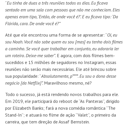
“
Eu tinha de duas a três reuniões todos os dias. Eu ficava
sentado em uma sala com pessoas que não me conheciam. Eles
apenas eram tipo, ‘Então, de onde você é?’. E eu ficava tipo: ‘Da
Flórida, cara. De onde você é?”
Até que ele encontrou uma forma de se apresentar: “
Oi, eu
sou Noah. Você não sabe quem eu sou [mas] eu tenho dois filmes
a caminho. Se você quer trabalhar em conjunto, eu adoraria ler
um roteiro. Deixe-me saber”
. E agora, com dois filmes bem-
sucedidos e 15 milhões de seguidores no Instagram, essas
reuniões não serão mais necessárias. Ele até brincou sobre
sua popularidade: “
Absolutamente, p****. Eu sou o dono desse
negócio [da Netflix]”.
Maravilhoso mesmo, né?
Todo o sucesso, já está rendendo novos trabalhos para ele.
Em 2019, ele participará do reboot de “As Panteras”, dirigido
por Elizabeth Banks; fará a nova comédia romântica “The
Stand-In”; e atuará no filme de ação “Valet”, o primeiro da
carreira, que tem direção de Assaf Bernstein.