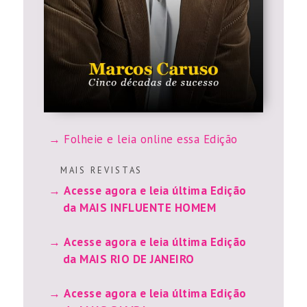
Folheie e leia online essa Edição
M A I S R E V I S T A S
Acesse agora e leia última Edição
da MAIS INFLUENTE HOMEM
Acesse agora e leia última Edição
da MAIS RIO DE JANEIRO
Acesse agora e leia última Edição