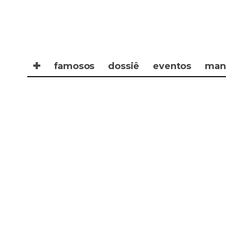
✚
famosos
dossiê
eventos
man