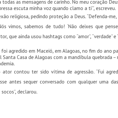
 a todas as mensagens de carinho. No meu coração Deus
pressa escuta minha voz quando clamo a ti’”, escreveu.
exão religiosa, pedindo proteção a Deus. “Defenda-me
ós vimos, sabemos de tudo! ‘Não deixes que pensem
tor, que ainda usou hashtags como “amor”, “verdade” e “
ue foi agredido em Maceió, em Alagoas, no fim do ano 
al Santa Casa de Alagoas com a mandíbula quebrada – n
ademia.
o ator contou ter sido vítima de agressão. “Fui agr
vesse antes sequer conversado com qualquer uma das
 socos”, declarou.