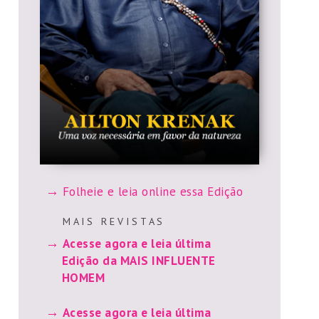
Folheie e leia online essa Edição
M A I S R E V I S T A S
Acesse agora e leia última
Edição da MAIS INFLUENTE
HOMEM
Acesse agora e leia última