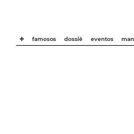
✚
famosos
dossiê
eventos
man