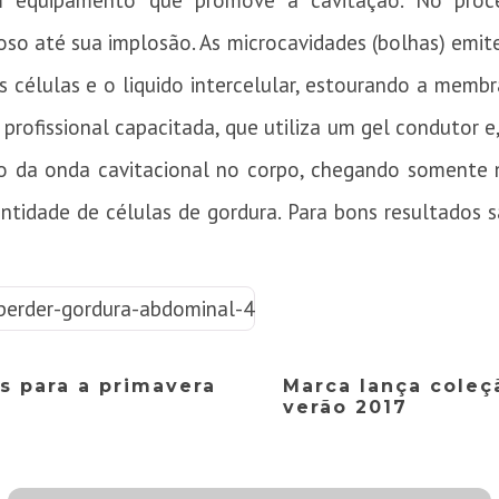
equipamento que promove a cavitação. No proces
oso até sua implosão. As microcavidades (bolhas) emit
 células e o liquido intercelular, estourando a membr
rofissional capacitada, que utiliza um gel condutor 
ão da onda cavitacional no corpo, chegando somente 
tidade de células de gordura. Para bons resultados s
.
as para a primavera
Marca lança coleç
verão 2017