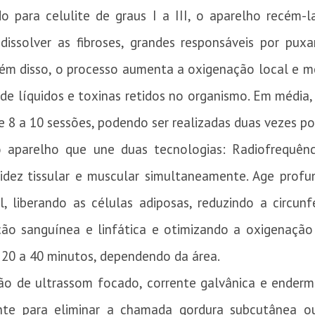
o para celulite de graus I a III, o aparelho recém
dissolver as fibroses, grandes responsáveis por pux
Além disso, o processo aumenta a oxigenação local e m
e líquidos e toxinas retidos no organismo. Em média
 8 a 10 sessões, podendo ser realizadas duas vezes p
 aparelho que une duas tecnologias: Radiofrequênci
acidez tissular e muscular simultaneamente. Age pro
, liberando as células adiposas, reduzindo a circun
ção sanguínea e linfática e otimizando a oxigenação
 20 a 40 minutos, dependendo da área.
o de ultrassom focado, corrente galvânica e endermo
ente para eliminar a chamada gordura subcutânea o