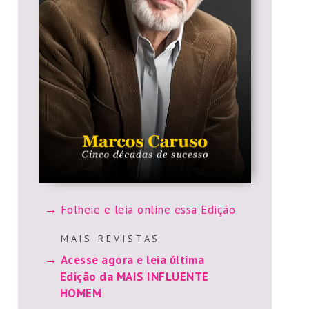
Folheie e leia online essa Edição
M A I S R E V I S T A S
Acesse agora e leia última
Edição da MAIS INFLUENTE
HOMEM