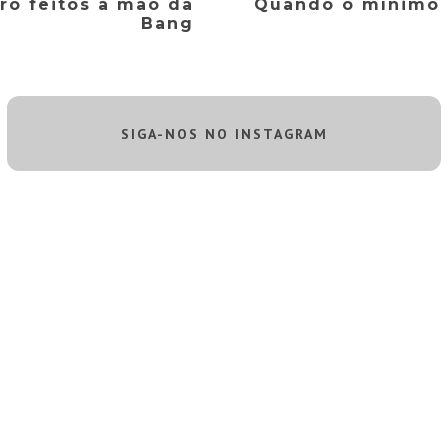
ro feitos à mão da
Quando o mínimo 
Bang
SIGA-NOS NO INSTAGRAM