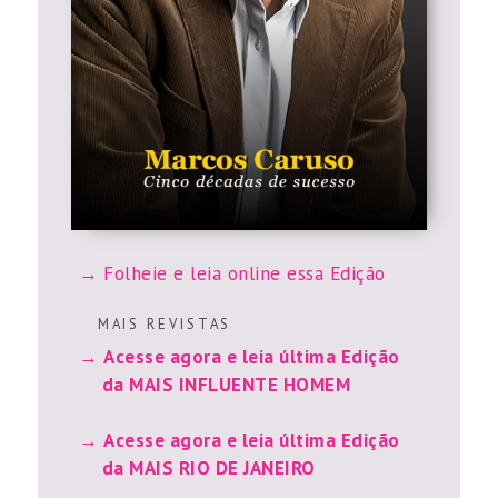
Folheie e leia online essa Edição
M A I S R E V I S T A S
Acesse agora e leia última Edição
da MAIS INFLUENTE HOMEM
Acesse agora e leia última Edição
da MAIS RIO DE JANEIRO