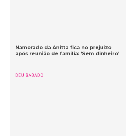
Namorado da Anitta fica no prejuízo
após reunião de família: ‘Sem dinheiro’
DEU BABADO