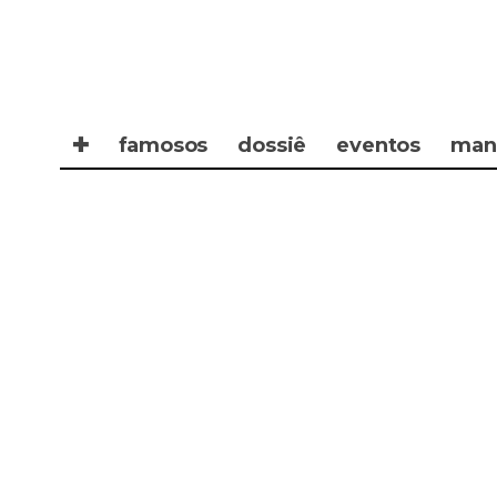
✚
famosos
dossiê
eventos
man