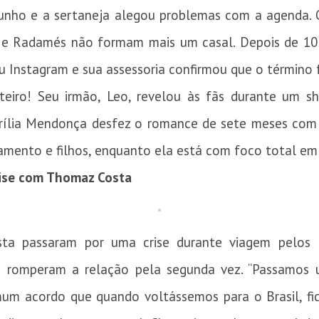
unho e a sertaneja alegou problemas com a agenda.
o e Radamés não formam mais um casal. Depois de 10 
u Instagram e sua assessoria confirmou que o término 
eiro! Seu irmão, Leo, revelou às fãs durante um s
arília Mendonça desfez o romance de sete meses com
amento e filhos, enquanto ela está com foco total em 
rise com Thomaz Costa
ta passaram por uma crise durante viagem pelos
s romperam a relação pela segunda vez. “Passamos 
mum acordo que quando voltássemos para o Brasil, f