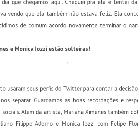
dia que chegamos aqui. Cheguei pra ela e tentei d
ava vendo que ela também não estava feliz. Ela conc
cidimos de comum acordo novamente terminar o namo
nes e Monica Iozzi estão solteiras!
to usaram seus perfis do Twitter para contar a decisã
nos separar. Guardamos as boas recordações e respei
es sociais. Além da artista, Mariana Ximenes também c
aliano Filippo Adorno e Monica Iozzi com Felipe Fl