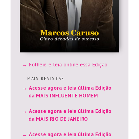
Folheie e leia online essa Edição
M A I S R E V I S T A S
Acesse agora e leia última Edição
da MAIS INFLUENTE HOMEM
Acesse agora e leia última Edição
da MAIS RIO DE JANEIRO
Acesse agora e leia última Edição