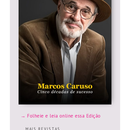
Folheie e leia online essa Edição
M A I S R E V I S T A S