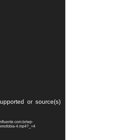
supported or source(s)
nfluente.com.br/wp-
homofobia-4.mp4?_=4