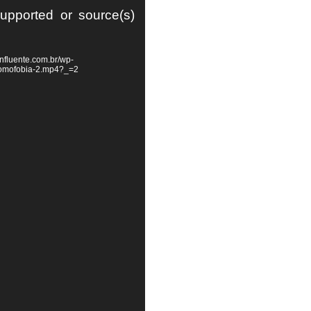
supported or source(s)
nfluente.com.br/wp-
homofobia-2.mp4?_=2