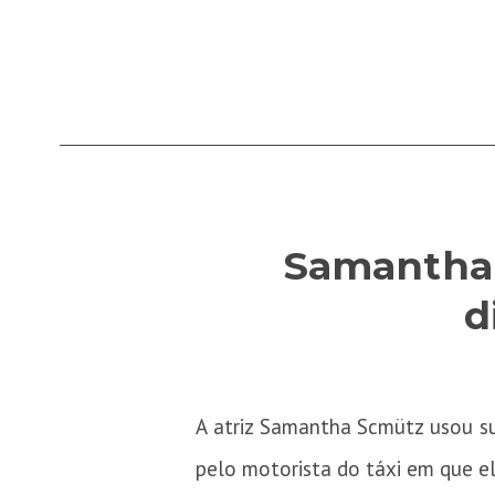
Samantha 
d
A atriz Samantha Scmütz usou su
pelo motorista do táxi em que el