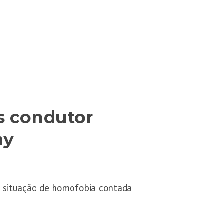
s condutor
ay
ma situação de homofobia contada