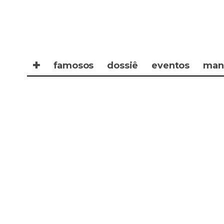
✚
famosos
dossiê
eventos
man