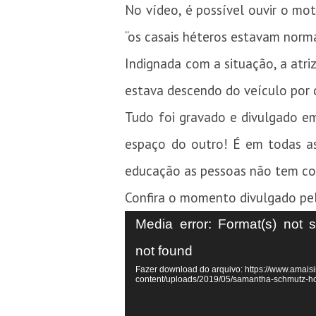
No vídeo, é possível ouvir o mot
“os casais héteros estavam norm
Indignada com a situação, a atri
estava descendo do veículo por c
Tudo foi gravado e divulgado e
espaço do outro! É em todas as
educação as pessoas não tem com
Confira o momento divulgado pel
Tocador
Media error: Format(s) not 
de
not found
vídeo
Fazer download do arquivo: https://www.amaisi
content/uploads/2019/05/samantha-schmutz-