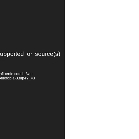
supported or source(s)
nfluente.com.br/wp-
homofobia-3.mp4?_=3