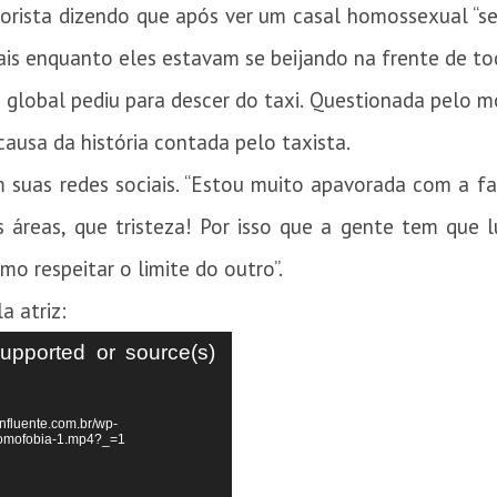
orista dizendo que após ver um casal homossexual “se
ais enquanto eles estavam se beijando na frente de to
z global pediu para descer do taxi. Questionada pelo
ausa da história contada pelo taxista.
m suas redes sociais. “Estou muito apavorada com a f
 áreas, que tristeza! Por isso que a gente tem que 
o respeitar o limite do outro”.
a atriz:
supported or source(s)
nfluente.com.br/wp-
homofobia-1.mp4?_=1