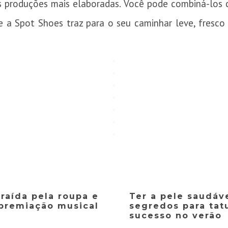
 produções mais elaboradas. Você pode combiná-los c
e a Spot Shoes traz para o seu caminhar leve, fresc
traída pela roupa e
Ter a pele saudáv
premiação musical
segredos para ta
sucesso no verão