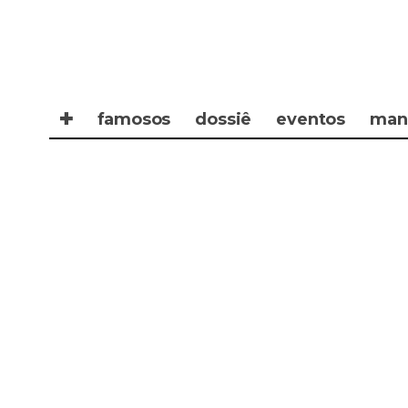
✚
famosos
dossiê
eventos
man