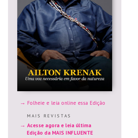
Folheie e leia online essa Edição
M A I S R E V I S T A S
Acesse agora e leia última
Edição da MAIS INFLUENTE