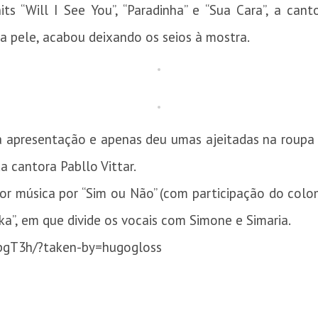
s “Will I See You”, “Paradinha” e “Sua Cara”, a can
da pele, acabou deixando os seios à mostra.
a apresentação e apenas deu umas ajeitadas na roupa 
a cantora Pabllo Vittar.
hor música por “Sim ou Não” (com participação do col
ka”, em que divide os vocais com Simone e Simaria.
pgT3h/?taken-by=hugogloss