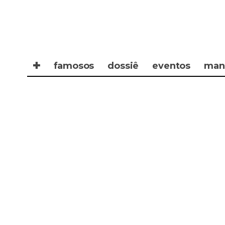
✚
famosos
dossiê
eventos
man