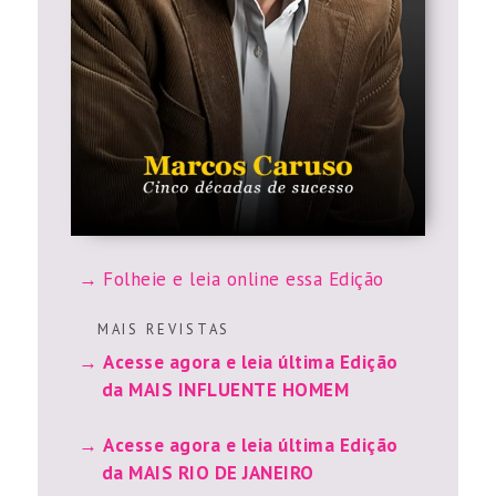
Folheie e leia online essa Edição
M A I S R E V I S T A S
Acesse agora e leia última Edição
da MAIS INFLUENTE HOMEM
Acesse agora e leia última Edição
da MAIS RIO DE JANEIRO