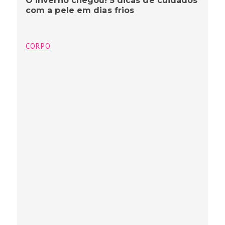
O inverno chegou! 5 dicas de cuidados
com a pele em dias frios
CORPO