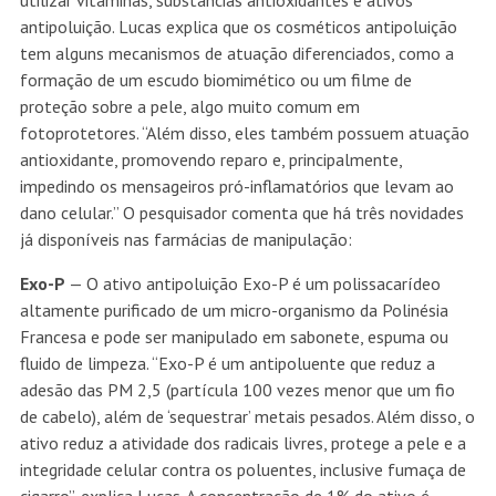
utilizar vitaminas, substâncias antioxidantes e ativos
antipoluição. Lucas explica que os cosméticos antipoluição
tem alguns mecanismos de atuação diferenciados, como a
formação de um escudo biomimético ou um filme de
proteção sobre a pele, algo muito comum em
fotoprotetores. “Além disso, eles também possuem atuação
antioxidante, promovendo reparo e, principalmente,
impedindo os mensageiros pró-inflamatórios que levam ao
dano celular.” O pesquisador comenta que há três novidades
já disponíveis nas farmácias de manipulação:
Exo-P
— O ativo antipoluição Exo-P é um polissacarídeo
altamente purificado de um micro-organismo da Polinésia
Francesa e pode ser manipulado em sabonete, espuma ou
fluido de limpeza. “Exo-P é um antipoluente que reduz a
adesão das PM 2,5 (partícula 100 vezes menor que um fio
de cabelo), além de ‘sequestrar’ metais pesados. Além disso, o
ativo reduz a atividade dos radicais livres, protege a pele e a
integridade celular contra os poluentes, inclusive fumaça de