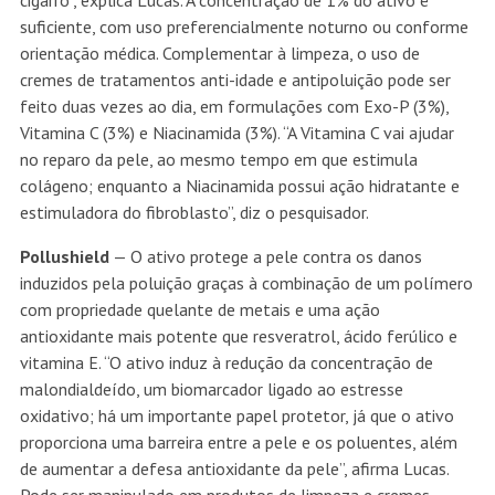
cigarro”, explica Lucas. A concentração de 1% do ativo é
suficiente, com uso preferencialmente noturno ou conforme
orientação médica. Complementar à limpeza, o uso de
cremes de tratamentos anti-idade e antipoluição pode ser
feito duas vezes ao dia, em formulações com Exo-P (3%),
Vitamina C (3%) e Niacinamida (3%). “A Vitamina C vai ajudar
no reparo da pele, ao mesmo tempo em que estimula
colágeno; enquanto a Niacinamida possui ação hidratante e
estimuladora do fibroblasto”, diz o pesquisador.
Pollushield
— O ativo protege a pele contra os danos
induzidos pela poluição graças à combinação de um polímero
com propriedade quelante de metais e uma ação
antioxidante mais potente que resveratrol, ácido ferúlico e
vitamina E. “O ativo induz à redução da concentração de
malondialdeído, um biomarcador ligado ao estresse
oxidativo; há um importante papel protetor, já que o ativo
proporciona uma barreira entre a pele e os poluentes, além
de aumentar a defesa antioxidante da pele”, afirma Lucas.