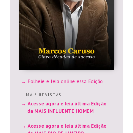
Folheie e leia online essa Edição
M A I S R E V I S T A S
Acesse agora e leia última Edição
da MAIS INFLUENTE HOMEM
Acesse agora e leia última Edição