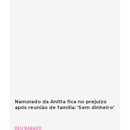
Namorado da Anitta fica no prejuízo
após reunião de família: ‘Sem dinheiro’
DEU BABADO