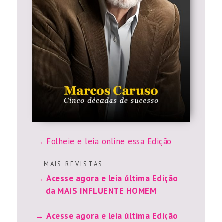
Folheie e leia online essa Edição
M A I S R E V I S T A S
Acesse agora e leia última Edição
da MAIS INFLUENTE HOMEM
Acesse agora e leia última Edição