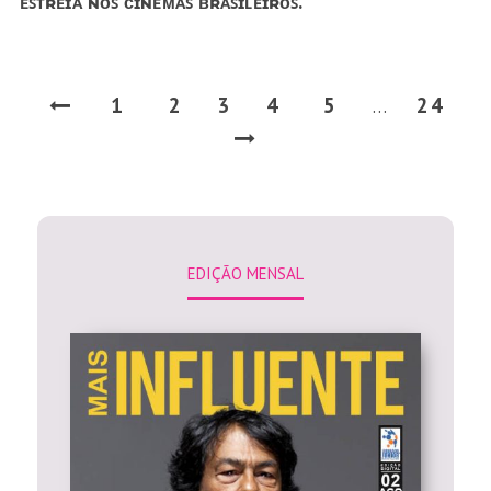
ᴇꜱᴛʀᴇɪᴀ ɴᴏꜱ ᴄɪɴᴇᴍᴀꜱ ʙʀᴀꜱɪʟᴇɪʀᴏꜱ.
1
2
3
4
5
24
…
EDIÇÃO MENSAL