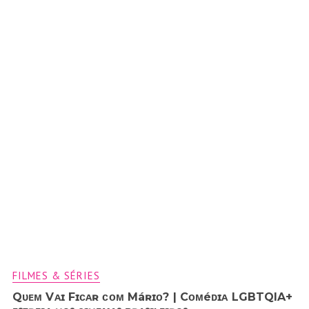
FILMES & SÉRIES
Qᴜᴇᴍ Vᴀɪ Fɪᴄᴀʀ ᴄᴏᴍ Máʀɪᴏ? | Cᴏᴍéᴅɪᴀ LGBTQIA+