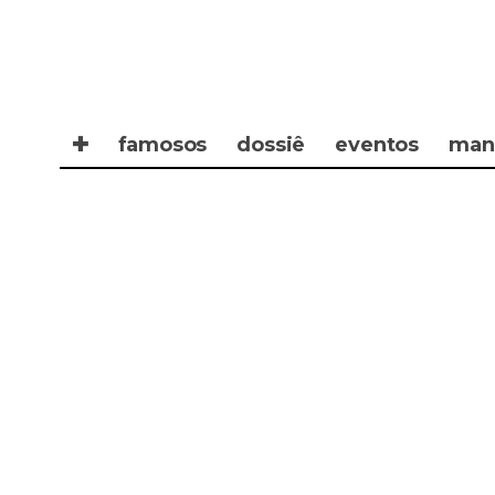
✚
famosos
dossiê
eventos
man