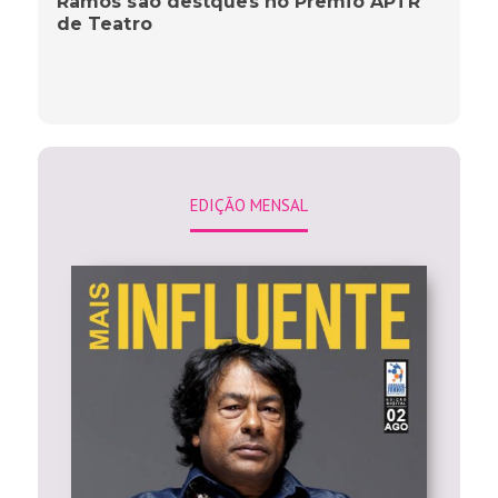
Ramos são destques no Prêmio APTR
de Teatro
EDIÇÃO MENSAL