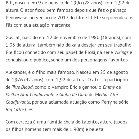
Bill, nasceu em 9 de agosto de 199o (28 anos), com 1,92 de
altura. O ator ficou bem famoso depois que fez o palhaço
Pennywise, no versão de 2017 do filme IT. Ele surpreendeu os
fãs com sua atuação marcante.
Gustaf, nascido em 12 de novembro de 1980 (38 anos), com
1,93 de altura, também não deixa a desejar em seu trabalho.
Ele ficou conhecido com seu papel de Floki, na série
Vikings
e
conquistou o publico, sendo um dos personagens favoritos.
Alexander, é o filho mais famoso. Nasceu em 25 de agosto
de 1976 (42 anos), com 1,92 de altura. O ator já participou
de
True Blood
, como o vampiro Eric e ganhou o
Emmy
de
Melhor Ator Coadjuvante
e
Globo de Ouro
de M
elhor Ator
Coadjuvante,
por sua aclamada atuação como Perry na série
Big Little Lies
.
Com certeza é uma família cheia de talento, altura (todos
os filhos homens tem mais de 1,90m) e beleza!